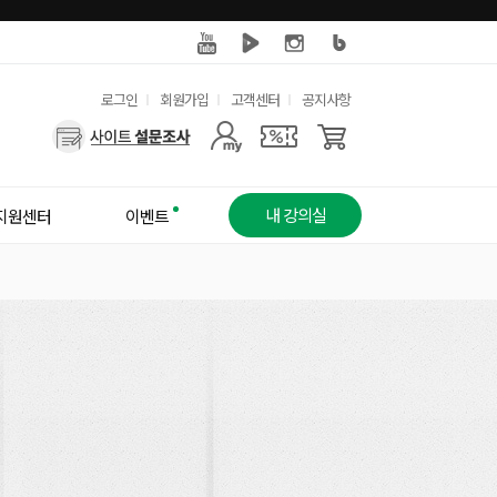
유
로그인
회원가입
고객센터
공지사항
사
용
용
한
자
메
내 강의실
지원센터
이벤트
메
뉴
뉴
!