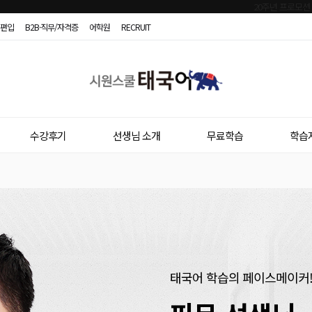
편입
B2B·직무/자격증
어학원
RECRUIT
시
원
스
수강후기
선생님 소개
무료학습
학습
쿨
태
국
어
태국어 학습의 페이스메이커