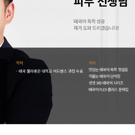
피무 선생님
태국어 독학 성공
제가 도와 드리겠습니다!
학력
저서
맛있는 태국어 독학 첫걸음
태국 쭐라롱꼰 대학교 어드밴스 과정 수료
착붙는 태국어 단어장
생생 365 태국어 시리즈
태국어 FLEX 플러스 문제집