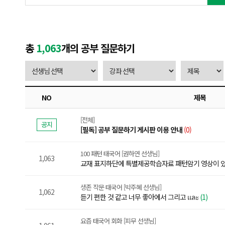
총
1,063
개의 공부 질문하기
NO
제목
[전체]
공지
[필독] 공부 질문하기 게시판 이용 안내
(0)
100 패턴 태국어 [권하연 선생님]
1,063
교재 표지하단에 특별제공학습자료 패턴암기 영상이 있
생존 작문 태국어 [박주혜 선생님]
1,062
듣기 편한 것 같고 너무 좋아에서 그리고 และ
(1)
요즘 태국어 회화 [피무 선생님]