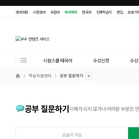
영어회화
시험영어
유럽어
아시아어
한국어
진짜학습지
편입
B2B·
사
시원스쿨 태국어
수강신청
수강
이
트
학습지원센터
공부 질문하기
메
뉴
공부 질문하기
이해가 되지 않거나 어려운 부분은 
오늘의 각오