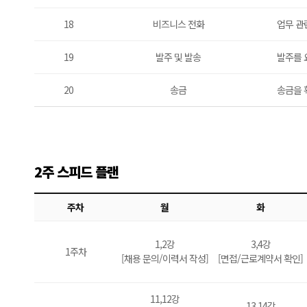
18
비즈니스 전화
업무 관
19
발주 및 발송
발주를 
20
송금
송금을 
2주 스피드 플랜
주차
월
화
1,2강
3,4강
1주차
[채용 문의/이력서 작성]
[면접/근로계약서 확인]
11,12강
13,14강