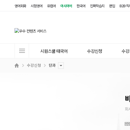
영어회화
시험영어
유럽어
아시아어
한국어
진짜학습지
편입
B2B·
사
시원스쿨 태국어
수강신청
수강
이
트
수강신청
단과
메
뉴
회사