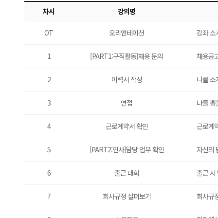
차시
강의명
OT
오리엔테이션
강좌 소
1
[PART1:구직활동]채용 문의
채용공고
2
이력서 작성
나를 소
3
면접
나를 뽑
4
근로계약서 확인
근로계약
5
[PART2:인사]담당 업무 확인
자신의 
6
출근 대화
출근 시
7
회사규정 살펴보기
회사규정