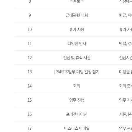
8
스몰토크
직장에서
9
근태관련 대화
퇴근, 야
10
휴가 사용
휴가 사
11
다양한 인사
명절, 
12
점심 및 휴식 시간
점심시간
13
[PART3:업무]미팅 일정 잡기
미팅을 
14
회의
회의 준
15
업무 진행
업무 지
16
프레젠테이션
서론, 
17
비즈니스 이메일
업무 관