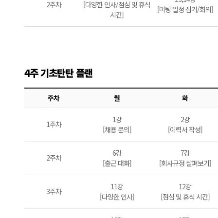
2주차
[다양한 인사/점심 및 휴식
[미팅 일정 잡기/회의]
시간]
4주 기초탄탄 플랜
주차
월
화
1강
2강
1주차
[채용 문의]
[이력서 작성]
6강
7강
2주차
[출근 대화]
[회사규정 살펴보기]
11강
12강
3주차
[다양한 인사]
[점심 및 휴식 시간]