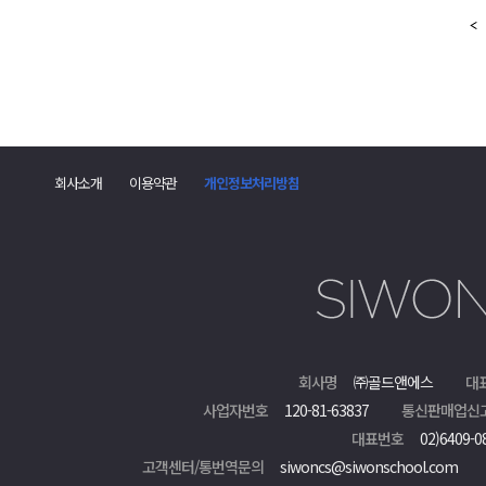
회사소개
이용약관
개인정보처리방침
회사명
㈜골드앤에스
대
사업자번호
120-81-63837
통신판매업신
대표번호
02)6409-0
고객센터/통번역문의
siwoncs@siwonschool.com