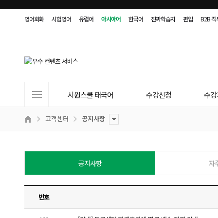
영어회화
시험영어
유럽어
아시아어
한국어
진짜학습지
편입
B2B·
사
시원스쿨 태국어
수강신청
수강
이
트
고객센터
공지사항
메
뉴
공지사항
자
번호