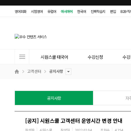
영어회화
시험영어
유럽어
아시아어
한국어
진짜학습지
편입
B2B·
사
시원스쿨 태국어
수강신청
수강
이
트
고객센터
공지사항
메
뉴
공지사항
자
[공지] 시원스쿨 고객센터 운영시간 변경 안내
작성자
시원스쿨
작성일
2022.02.04
조회수
4,254