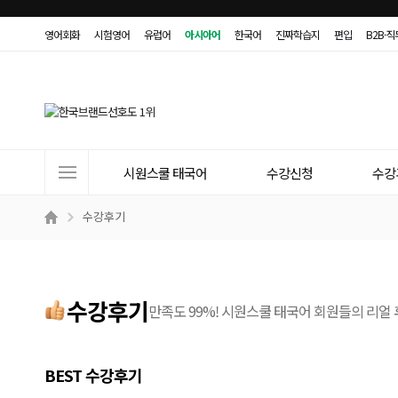
영어회화
시험영어
유럽어
아시아어
한국어
진짜학습지
편입
B2B·
사
시원스쿨 태국어
수강신청
수강
이
트
수강후기
메
뉴
수강후기
만족도 99%! 시원스쿨 태국어 회원들의 리얼
BEST 수강후기