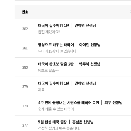
번호
태국어 필수어휘 1탄
권하연 선생님
382
완전 재밌어요!!
영상으로 배우는 태국어
아이린 선생님
381
드디어 15강 다 들었습니다
태국어 왕초보 탈출 2탄
박주혜 선생님
380
왕초보 탈출~~
태국어 필수어휘 1탄
권하연 선생님
379
제목
4주 만에 끝장내는 시원스쿨 태국어 OPI
피무 선생님
378
쉽게 배울 수 있는 태국어
5일 완성 태국 출장
홍심은 선생님
377
적절한 설명과 반복 좋습니다.