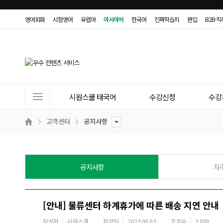
영어회화
시험영어
유럽어
아시아어
한국어
진짜학습지
편입
B2B·
사
시원스쿨 태국어
수강신청
수강
이
트
고객센터
공지사항
메
뉴
공지사항
자
[안내] 물류센터 하계휴가에 따른 배송 지연 안내
작성자
시원스쿨
작성일
2023.08.03
조회수
3,888