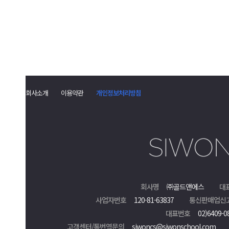
회사소개
이용약관
개인정보처리방침
회사명
㈜골드앤에스
대
사업자번호
120-81-63837
통신판매업신
대표번호
02)6409-0
고객센터/통번역문의
siwoncs@siwonschool.com