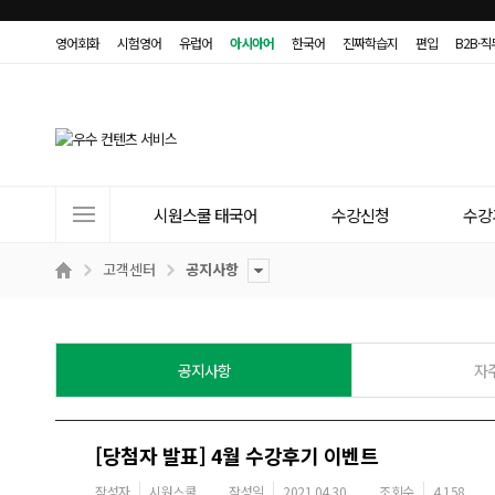
영어회화
시험영어
유럽어
아시아어
한국어
진짜학습지
편입
B2B·
사
시원스쿨 태국어
수강신청
수강
이
트
고객센터
공지사항
메
뉴
공지사항
자
[당첨자 발표] 4월 수강후기 이벤트
작성자
시원스쿨
작성일
2021.04.30
조회수
4,158