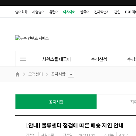
영어회화
시험영어
유럽어
아시아어
한국어
진짜학습지
편입
B2B·
사
시원스쿨 태국어
수강신청
수강
이
트
고객센터
공지사항
메
뉴
공지사항
자
[안내] 물류센터 점검에 따른 배송 지연 안내
작성자
시원스쿨
작성일
2023.11.29
조회수
4,012