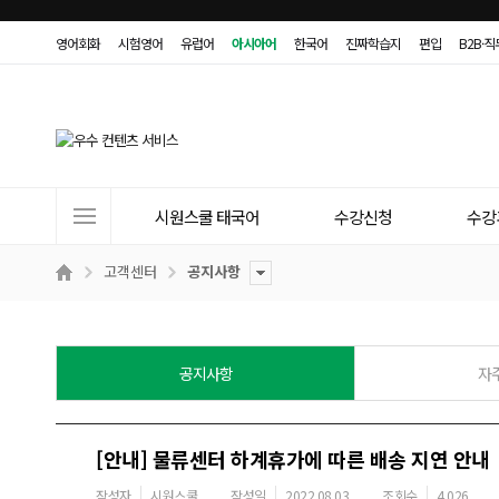
영어회화
시험영어
유럽어
아시아어
한국어
진짜학습지
편입
B2B·
사
시원스쿨 태국어
수강신청
수강
이
트
고객센터
공지사항
메
뉴
공지사항
자
[안내] 물류센터 하계휴가에 따른 배송 지연 안내
작성자
시원스쿨
작성일
2022.08.03
조회수
4,026