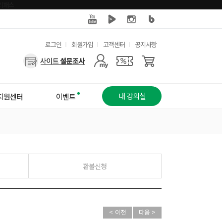
유
로그인
회원가입
고객센터
공지사항
사
용
용
한
자
메
내 강의실
지원센터
이벤트
메
뉴
뉴
환불신청
< 이전
다음 >