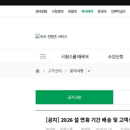
영어회화
시험영어
유럽어
아시아어
한국어
진짜학습지
사
시원스쿨 태국어
수강신청
이
트
고객센터
공지사항
메
뉴
공지사항
[공지] 2026 설 연휴 기간 배송 및 고
작성자
시원스쿨
작성일
2026.02.10
조회수