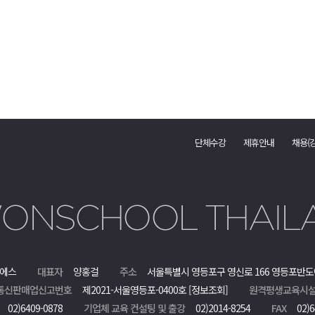
단체수강
제휴안내
채용(
에스
대표자
양홍걸
주소
서울특별시 영등포구 영신로 166 영등포반도
통신판매업신고번호
제2021-서울영등포-0400호
[정보조회]
원격평생교육시설
02)6409-0878
기업체 교육 컨설팅 및 출강
02)2014-8254
FAX
02)6