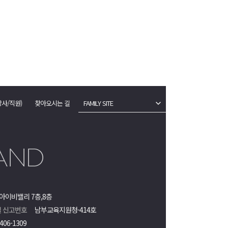
강사/직원)
찾아오시는 길
FAMILY SITE
아이비밸리 7층,8층
 신고번호
남부교육지원청-414호
406-1309