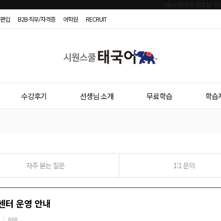
편입
B2B·직무/자격증
어학원
RECRUIT
시
원
스
수강후기
선생님 소개
무료학습
학습
쿨
태
국
어
자주 묻는 질문
1:1 문의
객센터 운영 안내
868