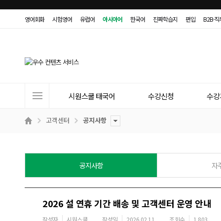
영어회화
시험영어
유럽어
아시아어
한국어
진짜학습지
편입
B2B·
사
시원스쿨 태국어
수강신청
수강
이
트
고객센터
공지사항
메
뉴
공지사항
자
2026 설 연휴 기간 배송 및 고객센터 운영 안내
작성자
시원스쿨
작성일
2026.02.11
조회수
1,803