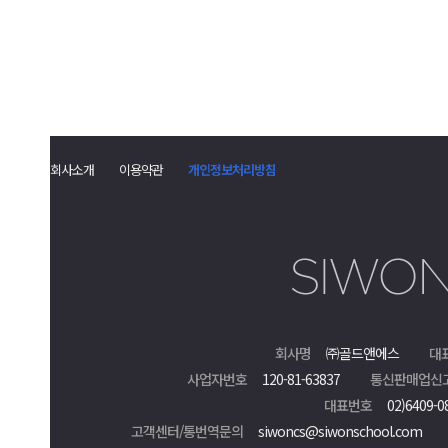
회사소개
이용약관
개인정보처리방침
회사명
㈜골드앤에스
대
사업자번호
120-81-63837
통신판매업신
대표번호
02)6409-0
고객센터/통번역문의
siwoncs@siwonschool.com