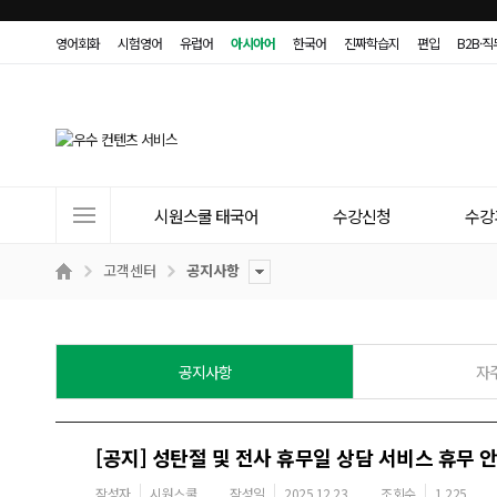
영어회화
시험영어
유럽어
아시아어
한국어
진짜학습지
편입
B2B·
사
시원스쿨 태국어
수강신청
수강
이
트
고객센터
공지사항
메
뉴
공지사항
자
[공지] 성탄절 및 전사 휴무일 상담 서비스 휴무 안내 
작성자
시원스쿨
작성일
2025.12.23
조회수
1,225