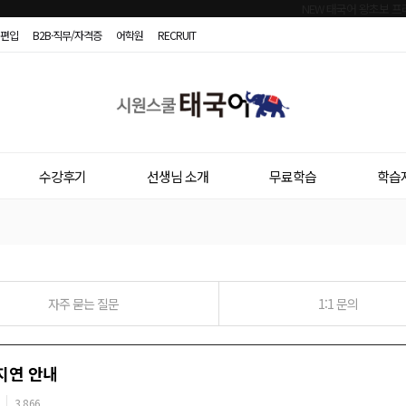
편입
B2B·직무/자격증
어학원
RECRUIT
시
원
스
수강후기
선생님 소개
무료학습
학습
쿨
태
국
어
자주 묻는 질문
1:1 문의
지연 안내
3,866