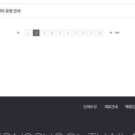
객센터 운영 안내
1
2
3
4
5
6
7
8
9
10
단체수강
제휴안내
채용(