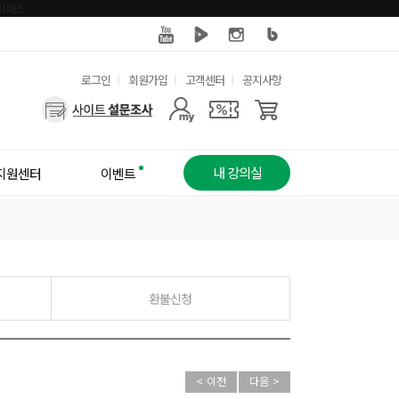
유
로그인
회원가입
고객센터
공지사항
사
용
용
한
자
메
내 강의실
지원센터
이벤트
메
뉴
뉴
환불신청
< 이전
다음 >