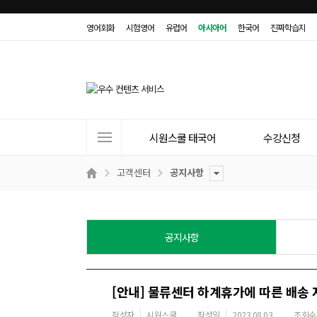
영어회화
시험영어
유럽어
아시아어
한국어
진짜학습지
사
시원스쿨 태국어
수강신청
이
트
고객센터
공지사항
메
뉴
공지사항
[안내] 물류센터 하계휴가에 따른 배송 
작성자
시원스쿨
작성일
2023.08.03
조회수