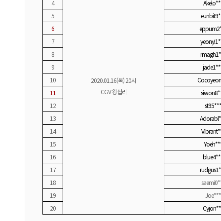
4
Akelo**
5
eunbit9*
6
eppum2*
7
yeonyi1*
8
rmagh1*
9
jade1**
10
Cocoyeon
2020.01.16(
목) 20시
CGV 왕십리
11
siwon8*
12
st95**
13
Adorabl*
14
Vibrant*
15
Yoeh**
16
blue4**
17
rudgus1*
18
saemi0*
19
Joe***
20
Cyjon**