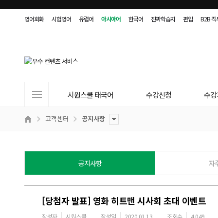
영어회화
시험영어
유럽어
아시아어
한국어
진짜학습지
편입
B2B·
사
시원스쿨 태국어
수강신청
수강
이
트
고객센터
공지사항
메
뉴
공지사항
자
[당첨자 발표] 영화 히트맨 시사회 초대 이벤트
작성자
시원스쿨
작성일
2020.01.13
조회수
4,049