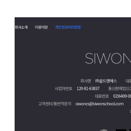
회사소개
이용약관
개인정보처리방침
회사명
㈜골드앤에스
대
사업자번호
120-81-63837
통신판매업신
대표번호
02)6409-0
고객센터/통번역문의
siwoncs@siwonschool.com