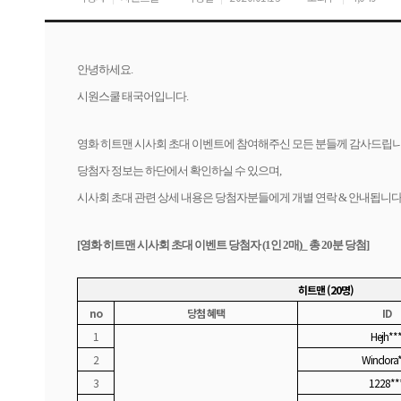
안녕하세요.
시원스쿨 태국어입니다.
영화 히트맨 시사회 초대 이벤트에 참여해주신 모든 분들께 감사드립니
당첨자 정보는 하단에서 확인하실 수 있으며,
시사회 초대 관련 상세 내용은 당첨자분들에게 개별 연락 & 안내됩니다
[
영화 히트맨 시사회 초대 이벤트 당첨자 (1인 2매)_ 총 20분 당첨]
히트맨 (20명)
no
당첨 혜택
ID
1
Hejh**
2
Windora*
3
1228**