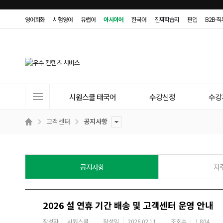
영어회화
시험영어
유럽어
아시아어
한국어
진짜학습지
편입
B2B·
사
시원스쿨 태국어
수강신청
수강
이
트
고객센터
공지사항
메
뉴
공지사항
자
2026 설 연휴 기간 배송 및 고객센터 운영 안내
작성자
시원스쿨
작성일
2026.02.11
조회수
1,804