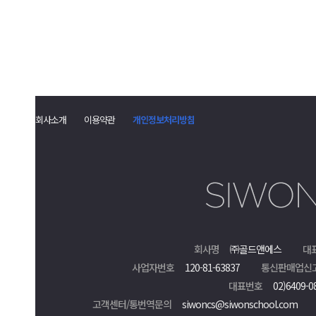
회사소개
이용약관
개인정보처리방침
회사명
㈜골드앤에스
대
사업자번호
120-81-63837
통신판매업신
대표번호
02)6409-0
고객센터/통번역문의
siwoncs@siwonschool.com