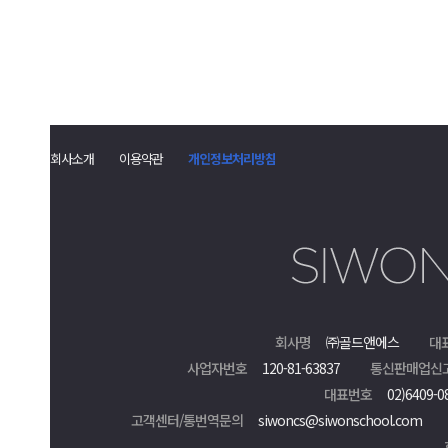
회사소개
이용약관
개인정보처리방침
회사명
㈜골드앤에스
대
사업자번호
120-81-63837
통신판매업신
대표번호
02)6409-0
고객센터/통번역문의
siwoncs@siwonschool.com