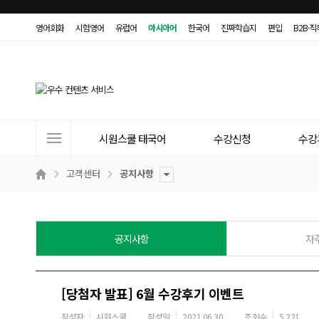
영어회화
시험영어
유럽어
아시아어
한국어
진짜학습지
편입
B2B·
사
시원스쿨 태국어
수강신청
수강
이
트
고객센터
공지사항
메
뉴
공지사항
자
[당첨자 발표] 6월 수강후기 이벤트
작성자
시원스쿨
작성일
2021.06.30
조회수
5,221