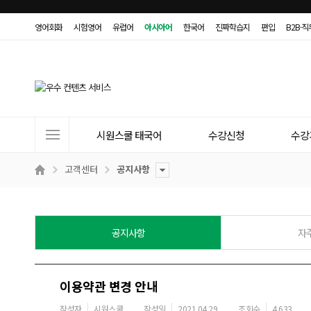
영어회화
시험영어
유럽어
아시아어
한국어
진짜학습지
편입
B2B·
사
시원스쿨 태국어
수강신청
수강
이
트
고객센터
공지사항
메
뉴
공지사항
자
이용약관 변경 안내
작성자
시원스쿨
작성일
2021.04.29
조회수
4,633