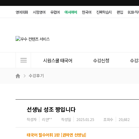
영어회화
시험영어
유럽어
아시아어
한국어
진짜학습지
편입
B2B·
사
시원스쿨 태국어
수강신청
수강
이
트
수강후기
메
뉴
선생님 성조 짱입니다
작성자
리얀**
작성일
2025.01.25
조회수
20,682
태국어 필수어휘 1탄 [권하연 선생님]