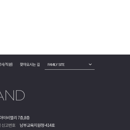
강사/직원)
찾아오시는 길
FAMILY SITE
아이비밸리 7층,8층
 신고번호
남부교육지원청-414호