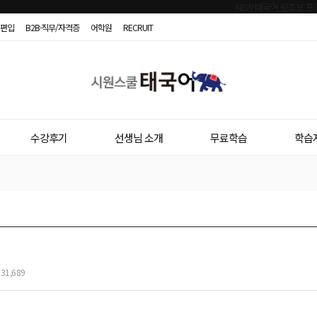
편입
B2B·직무/자격증
어학원
RECRUIT
시
원
스
수강후기
선생님 소개
무료학습
학습
쿨
태
국
어
31,689