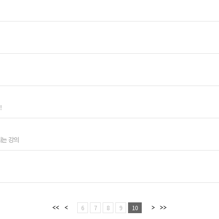
!
되는 강의
6
7
8
9
10