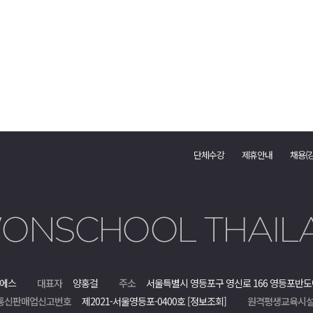
단체수강
제휴안내
채용(
에스
대표자
양홍걸
주소
서울특별시 영등포구 영신로 166 영등포반도
통신판매업신고번호
제2021-서울영등포-0400호
[정보조회]
원격평생교육시설