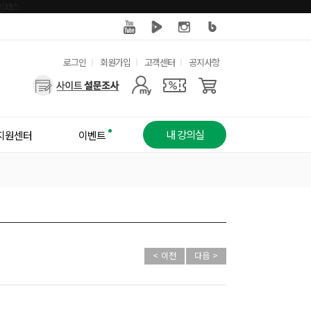
유
로그인
회원가입
고객센터
공지사항
사
용
용
한
자
메
내 강의실
지원센터
이벤트
메
뉴
뉴
< 이전
다음 >