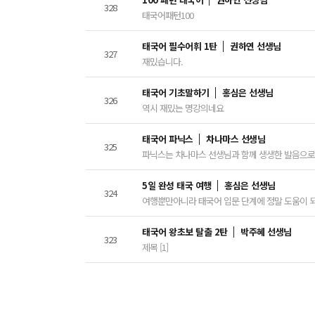
328
태국어패턴100
태국어 필수어휘 1탄
권하연 선생님
327
재밌습니다.
태국어 기초말하기
홍심은 선생님
326
역시 재밌는 명강의네요
태국어 파닉스
차나마스 선생님
325
파닉스는 차나마스 선생님과 함께 생생한 발음으로
5일 완성 태국 여행
홍심은 선생님
324
여행뿐만아니라 태국어 입문 단계에 정말 도움이 
태국어 왕초보 탈출 2탄
박주혜 선생님
323
제목 [1]