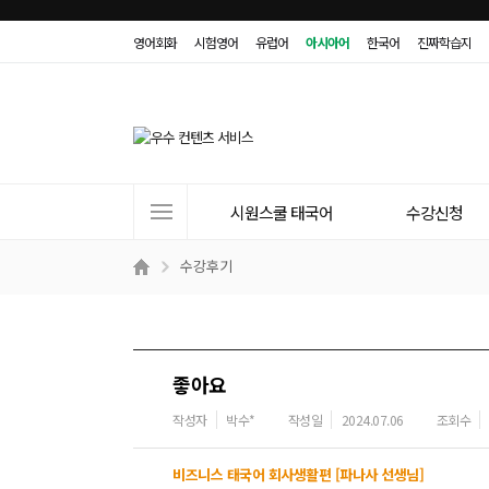
영어회화
시험영어
유럽어
아시아어
한국어
진짜학습지
사
시원스쿨 태국어
수강신청
이
트
수강후기
메
뉴
좋아요
작성자
박수*
작성일
2024.07.06
조회수
비즈니스 태국어 회사생활편 [파나사 선생님]