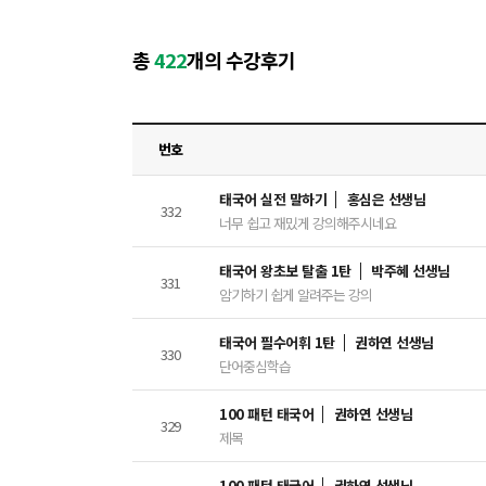
총
422
개의 수강후기
번호
태국어 실전 말하기
홍심은 선생님
332
너무 쉽고 재밌게 강의해주시네요
태국어 왕초보 탈출 1탄
박주혜 선생님
331
암기하기 쉽게 알려주는 강의
태국어 필수어휘 1탄
권하연 선생님
330
단어중심학습
100 패턴 태국어
권하연 선생님
329
제목
100 패턴 태국어
권하연 선생님