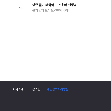
생존 듣기 태국어
조선아 선생님
413
끈기 있게 오직 노력만이 답이다
댓
글
폼
회사소개
이용약관
개인정보처리방침