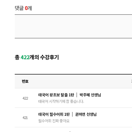
댓글
0
개
총
422
개의 수강후기
번호
태국어 왕초보 탈출 1탄
박주혜 선생님
422
태국어 시작하기에 참 좋습니다.
태국어 필수어휘 1탄
권하연 선생님
421
필수어휘 진짜 좋아요