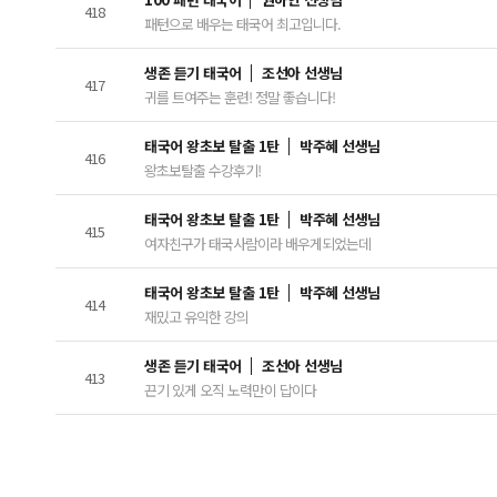
418
패턴으로 배우는 태국어 최고입니다.
생존 듣기 태국어
조선아 선생님
417
귀를 트여주는 훈련! 정말 좋습니다!
태국어 왕초보 탈출 1탄
박주혜 선생님
416
왕초보탈출 수강후기!
태국어 왕초보 탈출 1탄
박주혜 선생님
415
여자친구가 태국사람이라 배우게되었는데
태국어 왕초보 탈출 1탄
박주혜 선생님
414
재밌고 유익한 강의
생존 듣기 태국어
조선아 선생님
413
끈기 있게 오직 노력만이 답이다