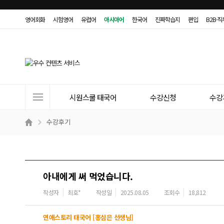
영어회화
시험영어
유럽어
아시아어
한국어
진짜학습지
편입
B2B·
사
시원스쿨 태국어
수강신청
수강
이
트
수강후기
메
뉴
아내에게 써 먹었습니다.
작성자
최호*
작성일
2025.08.05
조회수
18,812
연애스토리 태국어 [홍심은 선생님]