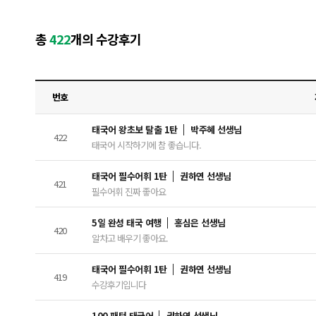
총
422
개의 수강후기
번호
태국어 왕초보 탈출 1탄
박주혜 선생님
422
태국어 시작하기에 참 좋습니다.
태국어 필수어휘 1탄
권하연 선생님
421
필수어휘 진짜 좋아요
5일 완성 태국 여행
홍심은 선생님
420
알차고 배우기 좋아요.
태국어 필수어휘 1탄
권하연 선생님
419
수강후기입니다
100 패턴 태국어
권하연 선생님