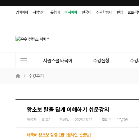
영어회화
시험영어
유럽어
아시아어
한국어
진짜학습지
편입
B2B·
사
시원스쿨 태국어
수강신청
수강
이
트
수강후기
메
뉴
왕초보 탈출 답게 이해하기 쉬운강의
작성자
최호*
작성일
2025.08.02
조회수
17,709
태국어 왕초보 탈출 1탄 [권하연 선생님]