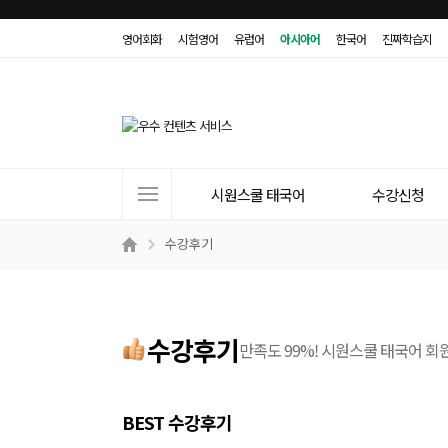
영어회화
시험영어
유럽어
아시아어
한국어
진짜학습지
사
시원스쿨 태국어
수강신청
이
트
수강후기
메
뉴
수강후기
만족도 99%! 시원스쿨 태국어 회
BEST 수강후기