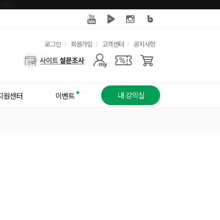
유
로그인
회원가입
고객센터
공지사항
사
용
용
한
자
메
내 강의실
지원센터
이벤트
메
뉴
뉴