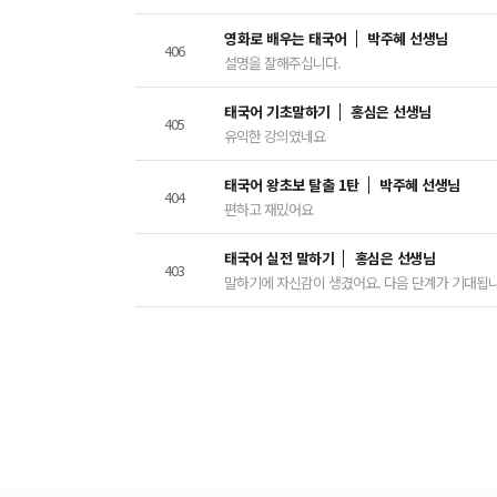
영화로 배우는 태국어
박주혜 선생님
406
설명을 잘해주십니다.
태국어 기초말하기
홍심은 선생님
405
유익한 강의였네요
태국어 왕초보 탈출 1탄
박주혜 선생님
404
편하고 재밌어요
태국어 실전 말하기
홍심은 선생님
403
말하기에 자신감이 생겼어요. 다음 단계가 기대됩니