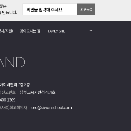
 좋은
의견을 입력해 주세요.
의견등록
 만듭니다.
강사/직원)
찾아오시는 길
FAMILY SITE
아이비밸리 7층,8층
 신고번호
남부교육지원청-414호
406-1309
객(사업)최고책임자
ceo@siwonschool.com