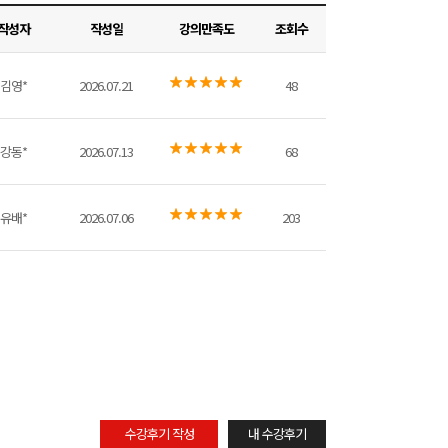
작성자
작성일
강의만족도
조회수
김영*
2026.07.21
48
강동*
2026.07.13
68
유배*
2026.07.06
203
수강후기 작성
내 수강후기