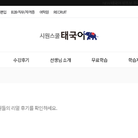
편입
B2B·직무/자격증
어학원
RECRUIT
시
원
스
수강후기
선생님 소개
무료학습
학습
쿨
태
국
어
원들의 리얼 후기를 확인하세요.