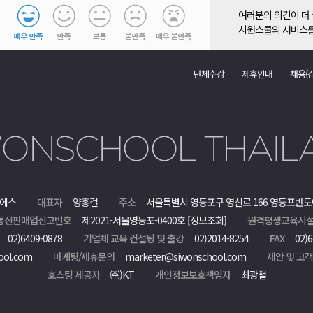
여러분의 의견이 더
시원스쿨의 서비스를
단체수강
제휴안내
채용(
에스
대표자
양홍걸
주소
서울특별시 영등포구 영신로 166 영등포반도
통신판매업신고번호
제2021-서울영등포-0400호
[정보조회]
원격평생교육시설
02)6409-0878
기업체 교육 컨설팅 및 출강
02)2014-8254
FAX
02)6
ool.com
마케팅/제휴문의
marketer@siwonschool.com
제안 및 고
호스팅 제공자
㈜)KT
개인정보보호책임자
최광철