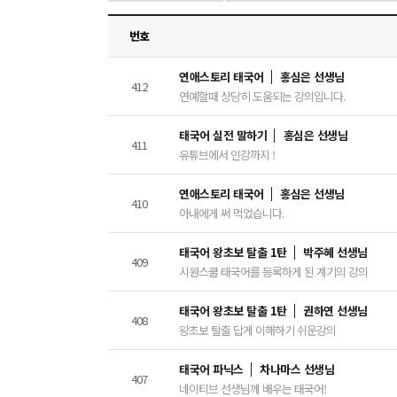
번호
연애스토리 태국어
홍심은 선생님
412
연예할때 상당히 도움되는 강의입니다.
태국어 실전 말하기
홍심은 선생님
411
유튜브에서 인강까지 !
연애스토리 태국어
홍심은 선생님
410
아내에게 써 먹었습니다.
태국어 왕초보 탈출 1탄
박주혜 선생님
409
시원스쿨 태국어를 등록하게 된 계기의 강의
태국어 왕초보 탈출 1탄
권하연 선생님
408
왕초보 탈출 답게 이해하기 쉬운강의
태국어 파닉스
차나마스 선생님
407
네이티브 선생님께 배우는 태국어!