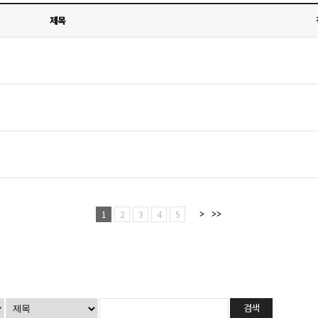
제목
1
2
3
4
5
검색